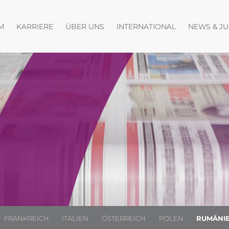
Menü öffnen
Menü öffnen
Menü öffnen
M
KARRIERE
ÜBER UNS
INTERNATIONAL
NEWS & J
FRANKREICH
ITALIEN
ÖSTERREICH
POLEN
RUMÄNI