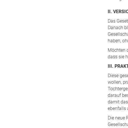
II. VER
Das Geset
Danach ble
Gesellsch
haben, oh
Möchten d
dass sie 
III. PRA
Diese ges
wollen, pr
Tochterge
darauf bes
damit das 
ebenfalls 
Die neue 
Gesellscha