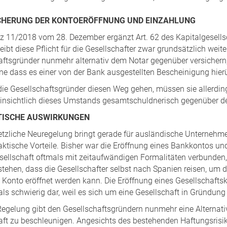
SICHERUNG DER KONTOERÖFFNUNG UND EINZAHLUNG
z 11/2018 vom 28. Dezember ergänzt Art. 62 des Kapitalgesell
ibt diese Pflicht für die Gesellschafter zwar grundsätzlich weit
aftsgründer nunmehr alternativ dem Notar gegenüber versichern,
ne dass es einer von der Bank ausgestellten Bescheinigung hierü
ie Gesellschaftsgründer diesen Weg gehen, müssen sie allerdin
hinsichtlich dieses Umstands gesamtschuldnerisch gegenüber de
KTISCHE AUSWIRKUNGEN
etzliche Neuregelung bringt gerade für ausländische Unternehme
aktische Vorteile. Bisher war die Eröffnung eines Bankkontos un
sellschaft oftmals mit zeitaufwändigen Formalitäten verbunden,
tehen, dass die Gesellschafter selbst nach Spanien reisen, um d
Konto eröffnet werden kann. Die Eröffnung eines Gesellschaftsko
als schwierig dar, weil es sich um eine Gesellschaft in Gründung
Regelung gibt den Gesellschaftsgründern nunmehr eine Alternat
ft zu beschleunigen. Angesichts des bestehenden Haftungsrisikos