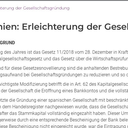
hterung der Gesellschaftsgründung
ien: Erleichterung der Ges
RGRUND
ng des Jahres ist das Gesetz 11/2018 vom 28. Dezember in Kraft
algesellschaftsgesetz und das Gesetz über die Wirtschaftsprüfu
nd für diese Gesetzesnovellierung sind die anhaltenden Bestreb
gsaufwand bei Gesellschaftsgründungen zu reduzieren und so d
ichtigste Modifizierung betrifft die in Art. 62 des Kapitalgesells
der Gesellschaft die Eröffnung eines Bankkontos und die voll
etzte die Gründung einer spanischen Gesellschaft mit beschrän
ch dem Handelsregister nachgewiesen wurde, dass die Gesellscha
after das Stammkapital vollständig eingezahlt haben. Dieser
erweise durch eine entsprechende Bescheinigung der Bank beleg
ese Bescheinigung nicht eingereicht wurde, war die Eintragung d