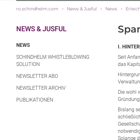
ro.schindhelm.com
News & Jusful
News
Erleic
>
>
>
Span
NEWS & JUSFUL
(CURRENT)
NEWS
I. HINTE
SCHINDHELM WHISTLEBLOWING
Seit Anfa
SOLUTION
das Kapit
Hintergru
NEWSLETTER ABO
Verwaltun
NEWSLETTER ARCHIV
Die wohl w
Gründung 
PUBLIKATIONEN
Bislang s
schließli
Gesellsch
notwendig
Solange di