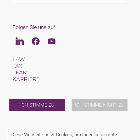
Folgen Sie uns auf
Linkedin
Facebook
Youtube
LAW
TAX
TEAM
KARRIERE
ÜBER UNS
INTERNATIONAL
NEWS & JUSFUL
VERANSTALTUNGEN
ICH STIMME ZU
ICH STIMME NICHT ZU
KONTAKT
2026 (C) SCHINDHELM - CABINET DE AVOCAT BERNHARD
Diese Webseite nutzt Cookies, um Ihnen bestimmte
KONRAD HERINGHAUS