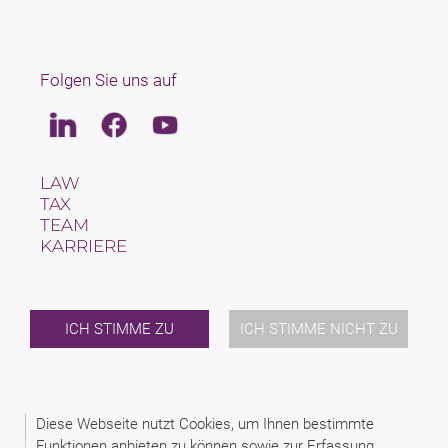
Folgen Sie uns auf
Linkedin
Facebook
Youtube
LAW
TAX
TEAM
KARRIERE
ÜBER UNS
INTERNATIONAL
NEWS & JUSFUL
VERANSTALTUNGEN
ICH STIMME ZU
ICH STIMME NICHT ZU
KONTAKT
2026 (C) SCHINDHELM - CABINET DE AVOCAT BERNHARD
Diese Webseite nutzt Cookies, um Ihnen bestimmte
KONRAD HERINGHAUS
Funktionen anbieten zu können sowie zur Erfassung
DISCLAIMER