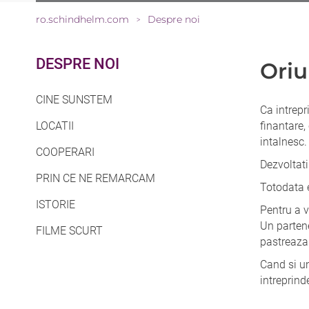
ro.schindhelm.com
Despre noi
>
DESPRE NOI
Oriu
CINE SUNSTEM
Ca intrepr
LOCATII
finantare,
intalnesc.
COOPERARI
Dezvoltati
PRIN CE NE REMARCAM
Totodata e
ISTORIE
Pentru a v
Un partene
FILME SCURT
pastreaza
Cand si un
intreprind