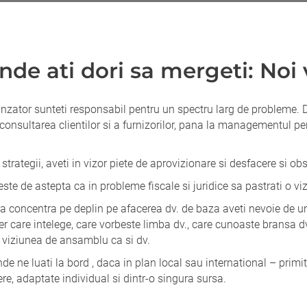
nde ati dori sa mergeti: Noi
inzator sunteti responsabil pentru un spectru larg de probleme. De
 consultarea clientilor si a furnizorilor, pana la managementul p
 strategii, aveti in vizor piete de aprovizionare si desfacere si obs
ste de astepta ca in probleme fiscale si juridice sa pastrati o v
a concentra pe deplin pe afacerea dv. de baza aveti nevoie de un 
r care intelege, care vorbeste limba dv., care cunoaste bransa dv
 viziunea de ansamblu ca si dv.
de ne luati la bord , daca in plan local sau international – primiti
ere, adaptate individual si dintr-o singura sursa.