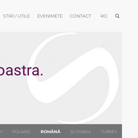
Deschide men
eschide meniul
Deschide meniul
Deschide meniul
Deschide meniul
STIRI / UTILE
EVENIMETE
CONTACT
RO
oastra.
LY
POLAND
ROMÂNĂ
SLOVAKIA
TURKEY