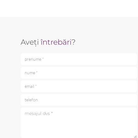
Aveți
întrebări
?
prenume *
nume *
email *
telefon
mesajul dvs *