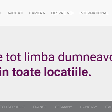
ide meniul
Deschide meniul
Deschide meniul
D
X
AVOCATI
CARIERA
DESPRE NOI
INTERNATIONAL
e tot limba dumneav
 toate locatiile.
ECH REPUBLIC
FRANCE
GERMANY
HUNGARY
ITA