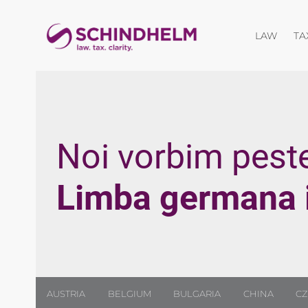
Desch
LAW
TA
Noi vorbim pest
Limba germana in
AUSTRIA
BELGIUM
BULGARIA
CHINA
CZ