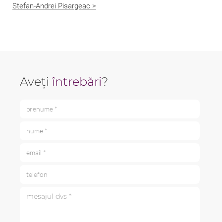
Stefan-Andrei Pisargeac >
Aveți
întrebări
?
prenume *
nume *
email *
telefon
mesajul dvs *