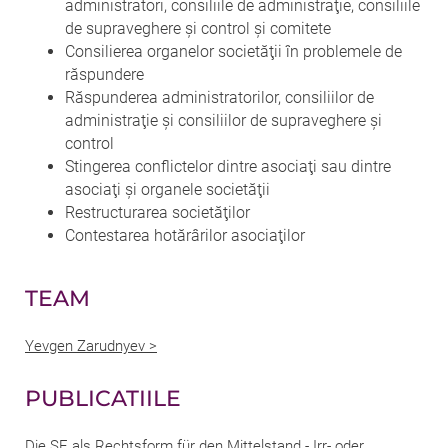
administratori, consiliile de administraţie, consiliile
de supraveghere şi control şi comitete
Consilierea organelor societăţii în problemele de
răspundere
Răspunderea administratorilor, consiliilor de
administraţie şi consiliilor de supraveghere şi
control
Stingerea conflictelor dintre asociaţi sau dintre
asociaţi şi organele societăţii
Restructurarea societăţilor
Contestarea hotărârilor asociaţilor
TEAM
Yevgen Zarudnyev >
PUBLICATIILE
Die SE als Rechtsform für den Mittelstand - Irr- oder