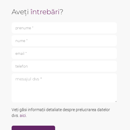
Aveți
întrebări
?
prenume *
nume *
email *
telefon
mesajul dvs *
Veți găsi informații detaliate despre prelucrarea datelor
dvs.
aici
.