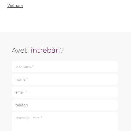
Vietnam
Aveți
întrebări
?
prenume *
nume *
email *
telefon
mesajul dvs *