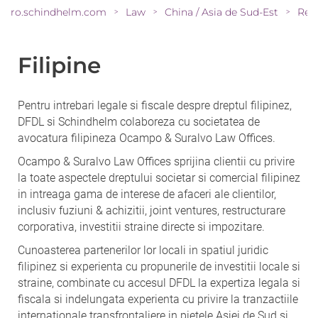
ro.schindhelm.com
Law
China / Asia de Sud-Est
Rete
>
>
>
Filipine
Pentru intrebari legale si fiscale despre dreptul filipinez,
DFDL si Schindhelm colaboreza cu societatea de
avocatura filipineza Ocampo & Suralvo Law Offices.
Ocampo & Suralvo Law Offices sprijina clientii cu privire
la toate aspectele dreptului societar si comercial filipinez
in intreaga gama de interese de afaceri ale clientilor,
inclusiv fuziuni & achizitii, joint ventures, restructurare
corporativa, investitii straine directe si impozitare.
Cunoasterea partenerilor lor locali in spatiul juridic
filipinez si experienta cu propunerile de investitii locale si
straine, combinate cu accesul DFDL la expertiza legala si
fiscala si indelungata experienta cu privire la tranzactiile
internationale transfrontaliere in pietele Asiei de Sud si