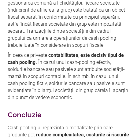
gestionarea comună a lichidităților, fiecare societate
(indiferent de afilierea la grup) este tratată ca un obiect
fiscal separat, în conformitate cu principiul separării,
astfel încât fiecare societate din grup este impozitată
separat. Tranzacțiile dintre societățile din cadrul
grupului ca urmare a operațiunilor de cash pooling
trebuie luate în considerare în scopuri fiscale.
În ceea ce privește
contabilitatea
,
este decisiv tipul de
cash pooling.
În cazul unui cash-pooling efectiv,
soldurile bancare sau pasivele sunt atribuite societății-
mamă în scopuri contabile. În schimb, în cazul unui
cash pooling fictiv, soldurile bancare sau pasivele sunt
evidențiate în bilanțul societății din grup căreia îi aparțin
din punct de vedere economic.
Concluzie
Cash pooling-ul reprezintă o modalitate prin care
grupurile pot
reduce complexitatea, costurile și riscurile