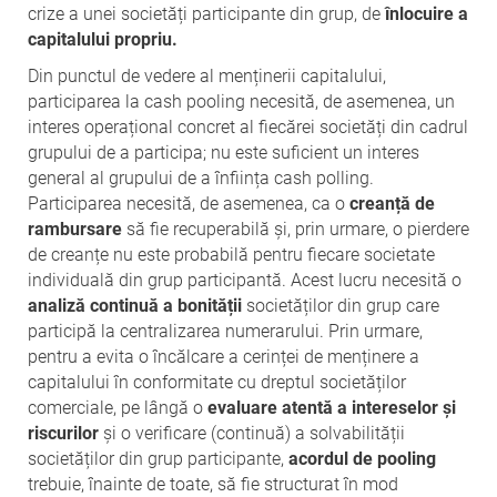
crize a unei societăți participante din grup, de
înlocuire a
capitalului propriu.
Din punctul de vedere al menținerii capitalului,
participarea la cash pooling necesită, de asemenea, un
interes operațional concret al fiecărei societăți din cadrul
grupului de a participa; nu este suficient un interes
general al grupului de a înființa cash polling.
Participarea necesită, de asemenea, ca o
creanță
de
rambursare
să fie recuperabilă și, prin urmare, o pierdere
de creanțe nu este probabilă pentru fiecare societate
individuală din grup participantă. Acest lucru necesită o
analiză continuă a bonității
societăților din grup care
participă la centralizarea numerarului. Prin urmare,
pentru a evita o încălcare a cerinței de menținere a
capitalului în conformitate cu dreptul societăților
comerciale, pe lângă o
evaluare atentă a intereselor și
riscurilor
și o verificare (continuă) a solvabilității
societăților din grup participante,
acordul de pooling
trebuie, înainte de toate, să fie structurat în mod