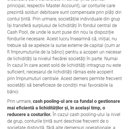
principal, respectiv Master Account), iar conturile care
prezintă solduri debitoare sunt compensate prin plăți din
contul țintă. Prin urmare, societățile individuale din grup
își transferă surplusul de lichidități în fondul central de
Cash Pool, de unde le sunt puse din nou la dispoziție
fondurile necesare. Acest lucru înseamnă că, inițial, nu
trebuie să se apeleze la surse externe de capital (cum ar
fi împrumuturile de la bănci) pentru a acoperi un necesar
de lichidități la nivelul fiecărei societăți în parte. Numai
în cazul în care acest sold de lichidități intragrup nu este
suficient, necesarul de lichidități rămas este acoperit
prin împrumuturi centrale. Acest demers permite frecvent
societății să beneficieze de condiții mai favorabile la
bănci.
Prin urmare,
cash pooling-ul are ca fundal o gestionare
mai eficientă a lichidităților și, în același timp, o
reducere a costurilor.
În cazul cash pooling-ului la nivel
de grup, conturile țintă sunt deschise frecvent de o
societate distinctă, fără alte demersuri operaționale, a