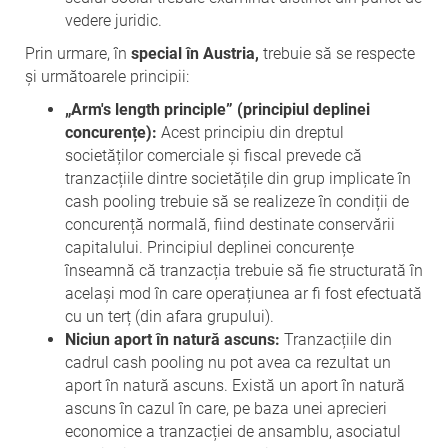
vedere juridic.
Prin urmare, în
special în Austria,
trebuie să se respecte
și următoarele principii:
„Arm's length principle” (principiul deplinei
concurențe):
Acest principiu din dreptul
societăților comerciale și fiscal prevede că
tranzacțiile dintre societățile din grup implicate în
cash pooling trebuie să se realizeze în condiții de
concurență normală, fiind destinate conservării
capitalului. Principiul deplinei concurențe
înseamnă că tranzacția trebuie să fie structurată în
același mod în care operațiunea ar fi fost efectuată
cu un terț (din afara grupului).
Niciun aport în natură ascuns:
Tranzacțiile din
cadrul cash pooling nu pot avea ca rezultat un
aport în natură ascuns. Există un aport în natură
ascuns în cazul în care, pe baza unei aprecieri
economice a tranzacției de ansamblu, asociatul