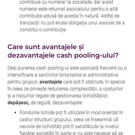
contribuie cu numerar la societate, dar acest
numerar este returnat asociatului pentru o altă
contribuție adusă de acesta în natură. Astfel de
tranzacții nu pot eluda obligația unui asociat de a
constitui o contribuție.
Care sunt avantajele și
dezavantajele cash pooling-ului?
Deși punerea cash pooling-ul este asociată frecvent cu o
intensificare a sarcinilor birocratice și administrative
pentru grupuri,
avantajele
care pot fi obținute, în special
în ceea ce privește reducerea complexității, a costurilor
și a riscurilor legate de gestionarea lichidităților,
depășesc,
de regulă, dezavantajele:
Fondurile lichide pot fi utilizate în mod orientat în
cadrul structurii grupului, ceea ce înseamnă că
nevoile de lichidități pot fi satisfăcute la nivelul
fiecărei societăți în parte și nu este necesar să se