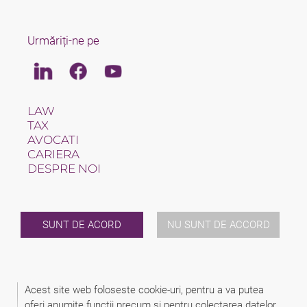
Urmăriți-ne pe
Linkedin
Facebook
Youtube
LAW
TAX
AVOCATI
CARIERA
DESPRE NOI
INTERNATIONAL
STIRI / UTILE
EVENIMETE
SUNT DE ACORD
NU SUNT DE ACCORD
CONTACT
2026 (C) SCHINDHELM - CABINET DE AVOCAT BERNHARD
KONRAD HERINGHAUS
Acest site web foloseste cookie-uri, pentru a va putea
DISCLAIMER
oferi anumite functii precum si pentru colectarea datelor
DECLARATIE PRIVIND PROTECTIA DATELOR CU CARACTER