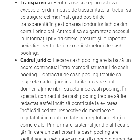
Transparență:
Pentru a se proteja împotriva
exceselor și din motive de trasabilitate, ar trebui să
se asigure cel mai înalt grad posibil de
transparență în gestionarea fondurilor lichide din
contul principal. Ar trebui să se garanteze accesul
la informații privind cifrele, precum și la rapoarte
periodice pentru toți membrii structurii de cash
pooling:.
Cadrul juridic:
Fiecare cash pooling are la bază un
acord contractual între membrii structurii de cash
pooling. Contractul de cash pooling trebuie să
respecte cadrul juridic al țărilor în care sunt
domiciliați membrii structurii de cash pooling. În
special, contractul de cash pooling trebuie să fie
redactat astfel încât să contribuie la evitarea
încălcării cerinței respective de menținere a
capitalului în conformitate cu dreptul societăților
comerciale. Prin urmare, sistemul juridic al fiecărei
țări în care un participant la cash pooling are
sediul social trebuie examinat distinct din punct de