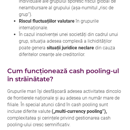
individuale ale grupului sporesc riscul global de
nerambursare al grupului (așa-numitul „risc de
grup”).
Riscul fluctuațiilor valutare
în grupurile
internaționale.
În cazul insolvenței unei societăți din cadrul unui
grup, situația adesea complexă a lichidităților
poate genera
situații juridice neclare
din cauza
diferitelor creanțe ale creditorilor.
Cum funcționează cash pooling-ul
în străinătate?
Grupurile mari își desfășoară adesea activitatea dincolo
de frontierele naționale și au adesea un număr mare de
filiale. În special atunci când în cash pooling sunt
incluse diferite valute
(„multi-currency pooling”),
complexitatea și cerințele privind gestionarea cash
pooling-ului cresc semnificativ.