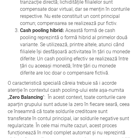
tranzacție directă; lichiditățile filialelor sunt
compensate doar virtual, dar se mențin în conturile
respective. Nu este constituit un cont principal
comun; compensarea se realizează pur fictiv.
Cash pooling hibrid:
Această formă de cash
pooling reprezintă o formă hibrid al primelor două
variante. Se utilizează, printre altele, atunci când
filialele își desfășoară activitatea în țări cu monede
diferite: Un cash pooling efectiv se realizează între
țări cu aceeași monedă; între țări cu monede
diferite are loc doar o compensare fictivă.
O caracteristică specială căreia trebuie să i acorde
atenție în contextul cash pooling-ului este așa-numita
„
Zero Balancing
": În acest context, toate conturile care
aparțin grupului sunt aduse la zero în fiecare seară, ceea
ce înseamnă că toate soldurile creditoare sunt
transferate în contul principal, iar soldurile negative sunt
regularizate. În cele mai multe cazuri, acest proces
funcționează în mod complet automat și nu reprezintă