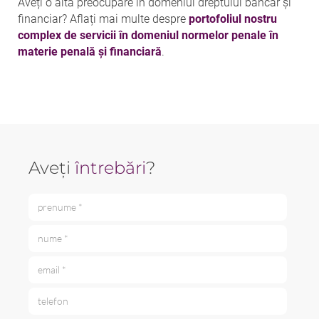
Aveți o altă preocupare în domeniul dreptului bancar și
financiar? Aflați mai multe despre
portofoliul nostru
complex de servicii în domeniul normelor penale în
materie penală și financiară
.
Aveți
întrebări
?
prenume *
nume *
email *
telefon