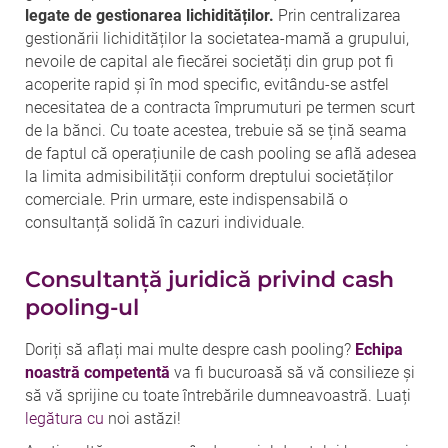
legate de gestionarea lichidităților.
Prin centralizarea
gestionării lichidităților la societatea-mamă a grupului,
nevoile de capital ale fiecărei societăți din grup pot fi
acoperite rapid și în mod specific, evitându-se astfel
necesitatea de a contracta împrumuturi pe termen scurt
de la bănci. Cu toate acestea, trebuie să se țină seama
de faptul că operațiunile de cash pooling se află adesea
la limita admisibilității conform dreptului societăților
comerciale. Prin urmare, este indispensabilă o
consultanță solidă în cazuri individuale.
Consultanță juridică privind cash
pooling-ul
Doriți să aflați mai multe despre cash pooling?
Echipa
noastră competentă
va fi bucuroasă să vă consilieze și
să vă sprijine cu toate întrebările dumneavoastră. Luați
legătura cu
noi astăzi!