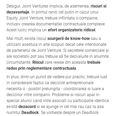
Desigur, Joint Ventures implica, de asemenea,
riscuri si
dezavantaje
. In primul rand, cel putin in cazul unui
Equity Joint Venture, trebuie infiintata o companie,
inclusiv crearea documentatiei contractuale complexe.
Acest lucru implica un
efort organizatoric ridicat
.
Mai mult, exista riscul
scurgerii de know-how
sau a
utilizarii acestuia in alte scopuri decat cele intentionate
de partenerul de Joint Venture. Si secretele comerciale și
ale societatii pot sau trebuie să fie dezvaluite in anumite
circumstante.
Riscul
care reiese din aceasta
trebuie
redus prin reglementare contractuala
.
In plus, dintr-un punct de vedere pur practic, trebuie luat
in considerare faptul ca deciziile antreprenoriale
necesita o - posibil prelungita - coordonarea si luare a
deciziilor intre companii. Probleme si riscuri apar in
special atunci cand intre asociati cu participatie identica
exista
dezacord
si se ajunge in cel mai rau caz la asa
numitul
Deadlock
. Se vorbeste despre un Deadlock