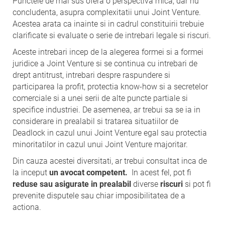
Punctele de mai sus ofera o perspectiva mica, dar nu
concludenta, asupra complexitatii unui Joint Venture.
Acestea arata ca inainte si in cadrul constituirii trebuie
clarificate si evaluate o serie de intrebari legale si riscuri.
Aceste intrebari incep de la alegerea formei si a formei
juridice a Joint Venture si se continua cu intrebari de
drept antitrust, intrebari despre raspundere si
participarea la profit, protectia know-how si a secretelor
comerciale si a unei serii de alte puncte partiale si
specifice industriei. De asemenea, ar trebui sa se ia in
considerare in prealabil si tratarea situatiilor de
Deadlock in cazul unui Joint Venture egal sau protectia
minoritatilor in cazul unui Joint Venture majoritar.
Din cauza acestei diversitati, ar trebui consultat inca de
la inceput
un avocat competent.
In acest fel, pot fi
reduse sau asigurate in prealabil
diverse
riscuri
si pot fi
prevenite disputele sau chiar imposibilitatea de a
actiona.