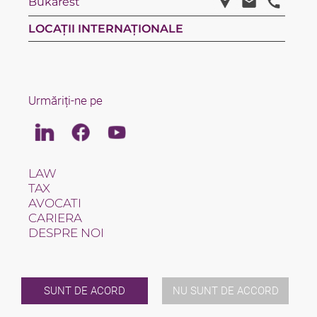
Bukarest
LOCAȚII INTERNAȚIONALE
Urmăriți-ne pe
Linkedin
Facebook
Youtube
LAW
TAX
AVOCATI
CARIERA
DESPRE NOI
INTERNATIONAL
STIRI / UTILE
EVENIMETE
SUNT DE ACORD
NU SUNT DE ACCORD
CONTACT