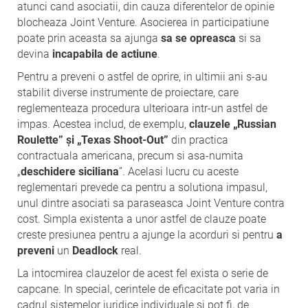
atunci cand asociatii, din cauza diferentelor de opinie
blocheaza Joint Venture. Asocierea in participatiune
poate prin aceasta sa ajunga
sa se opreasca
si sa
devina
incapabila de actiune
.
Pentru a preveni o astfel de oprire, in ultimii ani s-au
stabilit diverse instrumente de proiectare, care
reglementeaza procedura ulterioara intr-un astfel de
impas. Acestea includ, de exemplu,
clauzele „Russian
Roulette” și „Texas Shoot-Out”
din practica
contractuala americana, precum si asa-numita
„
deschidere siciliana
”. Acelasi lucru cu aceste
reglementari prevede ca pentru a solutiona impasul,
unul dintre asociati sa paraseasca Joint Venture contra
cost. Simpla existenta a unor astfel de clauze poate
creste presiunea pentru a ajunge la acorduri si pentru
a
preveni
un
Deadlock
real.
La intocmirea clauzelor de acest fel exista o serie de
capcane. In special, cerintele de eficacitate pot varia in
cadrul sistemelor juridice individuale si pot fi, de