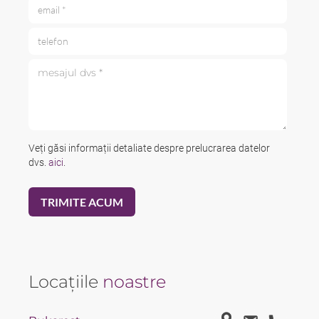
email *
telefon
mesajul dvs *
Veți găsi informații detaliate despre prelucrarea datelor
dvs.
aici
.
Locațiile
noastre