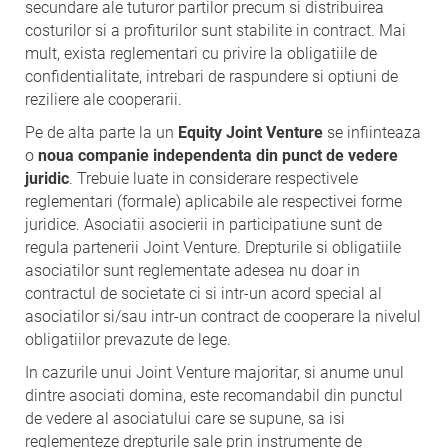
secundare ale tuturor partilor precum si distribuirea
costurilor si a profiturilor sunt stabilite in contract. Mai
mult, exista reglementari cu privire la obligatiile de
confidentialitate, intrebari de raspundere si optiuni de
reziliere ale cooperarii.
Pe de alta parte la un
Equity Joint Venture
se infiinteaza
o
noua companie independenta din punct de vedere
juridic
. Trebuie luate in considerare respectivele
reglementari (formale) aplicabile ale respectivei forme
juridice. Asociatii asocierii in participatiune sunt de
regula partenerii Joint Venture. Drepturile si obligatiile
asociatilor sunt reglementate adesea nu doar in
contractul de societate ci si intr-un acord special al
asociatilor si/sau intr-un contract de cooperare la nivelul
obligatiilor prevazute de lege.
In cazurile unui Joint Venture majoritar, si anume unul
dintre asociati domina, este recomandabil din punctul
de vedere al asociatului care se supune, sa isi
reglementeze drepturile sale prin instrumente de