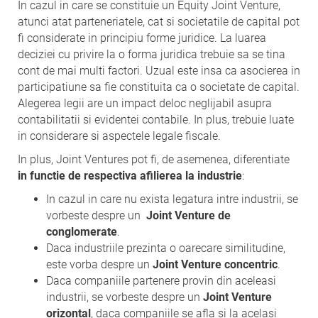
In cazul in care se constituie un Equity Joint Venture,
atunci atat parteneriatele, cat si societatile de capital pot
fi considerate in principiu forme juridice. La luarea
deciziei cu privire la o forma juridica trebuie sa se tina
cont de mai multi factori. Uzual este insa ca asocierea in
participatiune sa fie constituita ca o societate de capital.
Alegerea legii are un impact deloc neglijabil asupra
contabilitatii si evidentei contabile. In plus, trebuie luate
in considerare si aspectele legale fiscale.
In plus, Joint Ventures pot fi, de asemenea, diferentiate
in functie de respectiva afilierea la industrie
:
In cazul in care nu exista legatura intre industrii, se
vorbeste despre un
Joint Venture de
conglomerate
.
Daca industriile prezinta o oarecare similitudine,
este vorba despre un
Joint Venture concentric
.
Daca companiile partenere provin din aceleasi
industrii, se vorbeste despre un
Joint Venture
orizontal
, daca companiile se afla si la acelasi