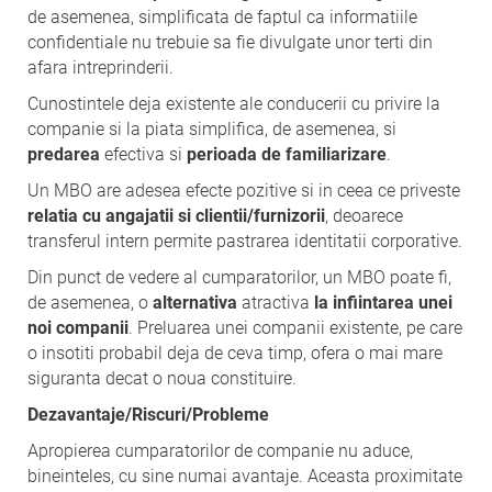
de asemenea, simplificata de faptul ca informatiile
confidentiale nu trebuie sa fie divulgate unor terti din
afara intreprinderii.
Cunostintele deja existente ale conducerii cu privire la
companie si la piata simplifica, de asemenea, si
predarea
efectiva si
perioada de familiarizare
.
Un MBO are adesea efecte pozitive si in ceea ce priveste
relatia cu angajatii si clientii/furnizorii
, deoarece
transferul intern permite pastrarea identitatii corporative.
Din punct de vedere al cumparatorilor, un MBO poate fi,
de asemenea, o
alternativa
atractiva
la infiintarea unei
noi companii
. Preluarea unei companii existente, pe care
o insotiti probabil deja de ceva timp, ofera o mai mare
siguranta decat o noua constituire.
Dezavantaje/Riscuri/Probleme
Apropierea cumparatorilor de companie nu aduce,
bineinteles, cu sine numai avantaje. Aceasta proximitate