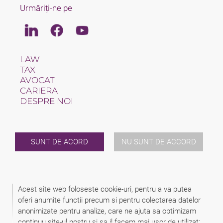
Urmăriți-ne pe
Linkedin
Facebook
Youtube
LAW
TAX
AVOCATI
CARIERA
DESPRE NOI
INTERNATIONAL
STIRI / UTILE
EVENIMETE
SUNT DE ACORD
NU SUNT DE ACCORD
CONTACT
2026 (C) SCHINDHELM - CABINET DE AVOCAT BERNHARD
KONRAD HERINGHAUS
Acest site web foloseste cookie-uri, pentru a va putea
DISCLAIMER
oferi anumite functii precum si pentru colectarea datelor
DECLARATIE PRIVIND PROTECTIA DATELOR CU CARACTER
anonimizate pentru analize, care ne ajuta sa optimizam
PERSONAL
MENTIUNI LEGALE
continuu site-ul nostru si sa il facem mai ușor de utilizat: