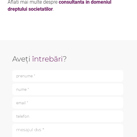
Aflati mai multe despre
consultanta in domeniul
dreptului societatilor
.
Aveți
întrebări
?
prenume *
nume *
email *
telefon
mesajul dvs *