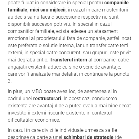
poate fi luat in considerare in special pentru
companiile
familiale, mici sau mijlocii,
in cazul in care mostenitorii
au decis sa nu faca o succesiune respectiv nu sunt
disponibili succesori potriviti. In special in cazul
companiilor familiale, exista adesea un atasament
emotional al proprietarului fata de companie, astfel incat
este preferata o solutie interna, iar un transfer catre terti
externi, in special catre concurenti sau grupuri, este privit
mai degraba critic.
Transferul intern
al companiei catre
angajatii existenti aduce cu sine o serie de avantaje,
care vor fi analizate mai detaliat in continuare la punctul
3.
In plus, un MBO poate avea loc, de asemenea si in
cadrul unei
restructurari
. In acest caz, conducerea
existenta are avantajul de a putea evalua mai bine decat
investitorii externi riscurile existente in contextul
dificultatilor economice.
In cazul in care diviziile individuale urmeaza sa fie
desprinse ca parte a unei
schimbari de strategie
(de